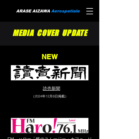
ARASE AIZAWA
Aerospatiale
MEDIA COVER UPDATE
NEW
読売新聞
（2024年12月8日掲載）