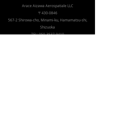
Arace Aizawa
Aerospatiale LLC
〒430-0846
567-2 Shirowa-cho, Minami-ku, Hamamatsu-shi,
Shizuoka
TEL:
050-3537-9410
TOP
About Us
Company overview
Our Mission
Contact us
Enlace