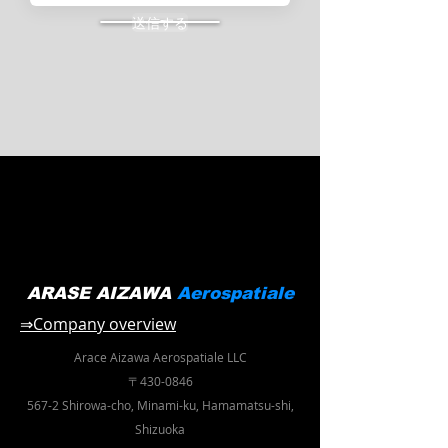
送信する
ARASE AIZAWA
Aerospatiale
⇒Company overview
Arace Aizawa
Aerospatiale LLC
〒430-0846
567-2 Shirowa-cho, Minami-ku, Hamamatsu-shi,
Shizuoka